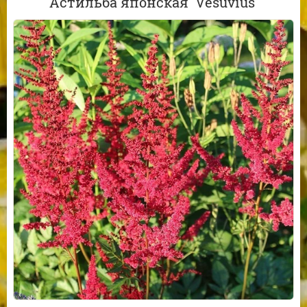
Астильба японская 'Vesuvius'